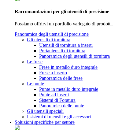
Raccomandazioni per gli utensili di precisione
Possiamo offrirvi un portfolio variegato di prodotti.
Panoramica degli utensili di precisione
Gli utensili di tornitura
Utensili di tornitura a inserti
Portautensili di tornitura
Panoramica degli utensili di tornitura
Le frese
Frese in metallo duro integrale
Frese a inserto
Panoramica delle frese
Le punte
Punte in metallo duro integrale
Punte ad inserti
Sistemi di Foratura
Panoramica delle punte
Gli utensili speciali
I sistemi di utensili e gli accessori
Soluzioni specifiche per settore